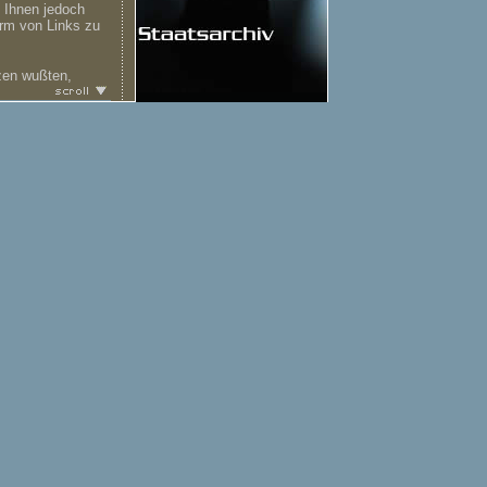
 Ihnen jedoch
orm von Links zu
zen wußten,
nen weitergeholfen
ine Unkostenpauschale
h entscheiden Sie, ob
schale wert ist.
chen Verzögerungen
r einen Eintrag in