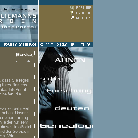
, dass Sie reges
ng Ihres Namens
 das InfoPortal
 helfen, die
.
ohl wir sehr viel
t haben. Unsere
er einen Eintrag
 leider nur sehr
 dieses InfoPortal
ird der Service in
ein. Wir