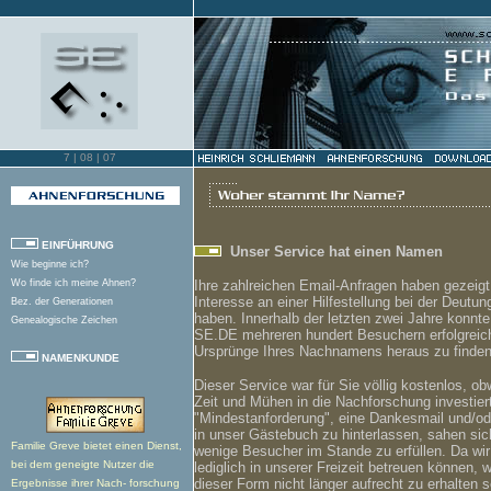
[aufwärts
7 |
08 | 07
7 |
08 | 02
EINFÜHRUNG
Unser Service hat einen Namen
Wie beginne ich?
Wo finde ich meine Ahnen?
Ihre zahlreichen Email-Anfragen haben gezeigt
Interesse an einer Hilfestellung bei der Deutu
Bez. der Generationen
haben. Innerhalb der letzten zwei Jahre konnte
Genealogische Zeichen
SE.DE mehreren hundert Besuchern erfolgreich
Ursprünge Ihres Nachnamens heraus zu finden
NAMENKUNDE
Erste Hilfe
Dieser Service war für Sie völlig kostenlos, obw
Deutung von "Schliemann"
Zeit und Mühen in die Nachforschung investier
Woher stammt Ihr Name?
"Mindestanforderung", eine Dankesmail und/od
in unser Gästebuch zu hinterlassen, sahen sich
Familie Greve bietet einen Dienst,
wenige Besucher im Stande zu erfüllen. Da wir
LITERATUR
bei dem geneigte Nutzer die
lediglich in unserer Freizeit betreuen können, w
Bücher und CDs
dieser Form nicht länger aufrecht zu erhalten s
Ergebnisse ihrer Nach- forschung