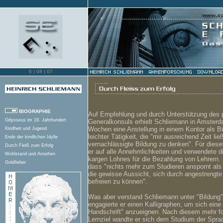
[aufwärts
6 |
08 | 07
6 |
08 | 02
BIOGRAPHIE
Auf Empfehlung und durch Unterstützung des 
Odysseus im 19. Jahrhundert
Generalkonsuls erhielt Schliemann in Amsterd
Wochen eine Anstellung in einem Kontor als Bü
Kindheit und Jugend
leichter Tätigkeit, die "mir ausreichend Zeit li
Ende der kindlichen Idylle
vernachlässigte Bildung zu denken". Für dieses
Durch Fleiß zum Erfolg
er auf alle Annehmlichkeiten und verwendete di
Wohlstand und Ansehen
kargen Lohnes für die Bezahlung von Lehrern. 
Goldfieber
dass "nichts mehr zum Studieren anspornt als
Reichtum und Familie
die gewisse Aussicht, sich durch angestrengte
Bildung und Reisen
befreien zu können".
Suche nach neuem Lebensziel
Was aber verstand Schliemann unter "Bildung"
Vom Autor zum Ausgräber
engagierte er einen Kalligraphen, um sich eine 
Neuordnung seines Lebens
Handschrift" anzueignen. Nach diesem mehr fo
Trojan. Traum und Wirklichkeit
Lernziel wandte er sich dem Studium der Sprac
Grabungen in Troja (1871-1873)