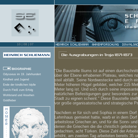
[aufwärts
10 |
08 | 07
10 |
08 | 02
BIOGRAPHIE
"Die Baustelle Iliums ist auf einen durchschnit
Odysseus im 19. Jahrhundert
über der Ebene erhabenen Plateau, welches n
steil abfällt. Seine Nordwestecke wird durch e
Kindheit und Jugend
Meter höheren Hügel gebildet, welcher 215 Met
Ende der kindlichen Idylle
Meter lang ist. Und sich durch seine imposant
Durch Fleiß zum Erfolg
natürlichen Befestigungen ganz besonders zur 
Wohlstand und Ansehen
Stadt zu eignen scheint." Diese Baustelle stel
Goldfieber
vor große organisatorische und strategische P
Reichtum und Familie
Bildung und Reisen
Nachdem er für sich und Sophia in einem Dorf 
Suche nach neuem Lebensziel
Lehmhaus gemietet hatte, warb er in dem Dorf
arbeitslose Griechen an, und für die Sonn- und
Vom Autor zum Ausgräber
denen die Griechen die die christlich gebotene
Neuordnung seines Lebens
gedachten, acht Türken. Diese Zahl der Arbeit
Trojan. Traum und Wirklichkeit
erhöht, am zweiten Tag arbeiteten bereits 35 u
Grabungen in Troja (1871-1873)