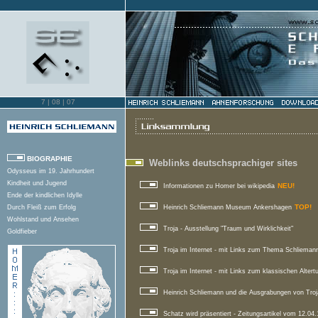
[aufwärts
7 |
08 | 07
7 |
08 | 02
BIOGRAPHIE
Weblinks deutschsprachiger sites
Odysseus im 19. Jahrhundert
Kindheit und Jugend
NEU!
Informationen zu Homer bei wikipedia
Ende der kindlichen Idylle
TOP!
Durch Fleiß zum Erfolg
Heinrich Schliemann Museum Ankershagen
Wohlstand und Ansehen
Troja - Ausstellung "Traum und Wirklichkeit"
Goldfieber
Reichtum und Familie
Troja im Internet - mit Links zum Thema Schliema
Bildung und Reisen
Suche nach neuem Lebensziel
Troja im Internet - mit Links zum klassischen Alter
Vom Autor zum Ausgräber
Neuordnung seines Lebens
Heinrich Schliemann und die Ausgrabungen von Troj
Trojan. Traum und Wirklichkeit
Schatz wird präsentiert - Zeitungsartikel vom 12.04
Grabungen in Troja (1871-1873)